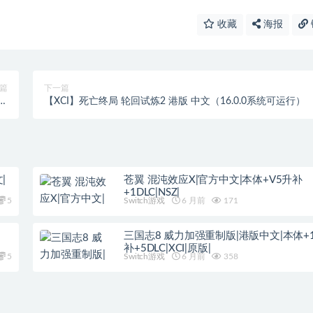
收藏
海报
篇
下一篇
LL
【XCI】死亡终局 轮回试炼2 港版 中文（16.0.0系统可运行）
行）
|
苍翼 混沌效应X|官方中文|本体+V5升补
+1DLC|NSZ|
5
Switch游戏
6 月前
171
三国志8 威力加强重制版|港版中文|本体+1.
补+5DLC|XCI|原版|
5
Switch游戏
6 月前
358