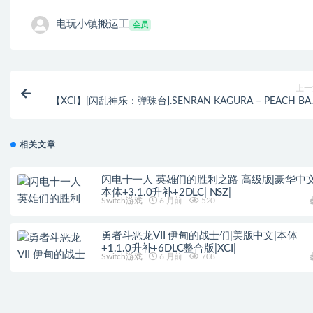
电玩小镇搬运工
会员
上一
【XCI】[闪乱神乐：弹珠台].SENRAN KAGURA – PEACH BA
补丁1.0.2（16.0.0系统可运
相关文章
闪电十一人 英雄们的胜利之路 高级版|豪华中文
本体+3.1.0升补+2DLC| NSZ|
Switch游戏
6 月前
520
勇者斗恶龙VII 伊甸的战士们|美版中文|本体
+1.1.0升补+6DLC整合版|XCI|
Switch游戏
6 月前
708