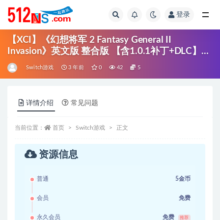
登录
全部
【XCI】《幻想将军 2 Fantasy General II
Invasion》英文版 整合版 【含1.0.1补丁+DLC】
（16.0.0系统可运行）
Switch游戏
3 年前
0
42
5
详情介绍
常见问题
当前位置：
首页
Switch游戏
正文
资源信息
普通
5金币
会员
免费
永久会员
免费
推荐