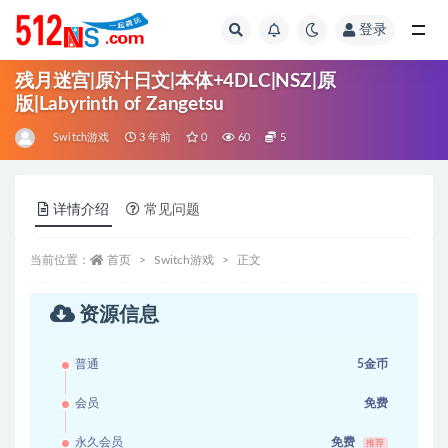
登录
全部
残月迷宫|原汁日文|本体+4DLC|NSZ|原
版|Labyrinth of Zangetsu
Switch游戏
3 年前
0
60
5
详情介绍
常见问题
当前位置：
首页
Switch游戏
正文
资源信息
普通
5金币
会员
免费
永久会员
免费
推荐