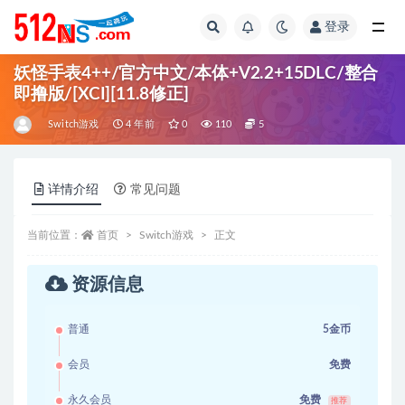
登录
全部
妖怪手表4++/官方中文/本体+V2.2+15DLC/整合
即撸版/[XCI][11.8修正]
Switch游戏
4 年前
0
110
5
详情介绍
常见问题
当前位置：
首页
Switch游戏
正文
资源信息
普通
5金币
会员
免费
永久会员
免费
推荐