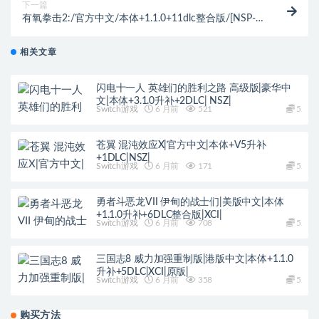
下一篇
有氧拳击2:/官方中文/本体+1.1.0+11dlc整合版/[NSP-
XCI][原版+魔改9.2.0]
相关文章
闪电十一人 英雄们的胜利之路 高级版|豪华中
文|本体+3.1.0升补+2DLC| NSZ|
Switch游戏
6 月前
521
5
苍翼 混沌效应X|官方中文|本体+V5升补
+1DLC|NSZ|
Switch游戏
6 月前
171
5
勇者斗恶龙VII 伊甸的战士们|美版中文|本体
+1.1.0升补+6DLC整合版|XCI|
Switch游戏
6 月前
708
5
三国志8 威力加强重制版|港版中文|本体+1.1.0
升补+5DLC|XCI|原版|
Switch游戏
6 月前
358
5
购买方法