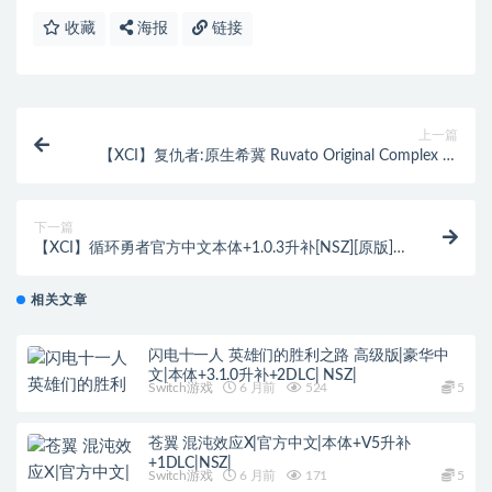
收藏
海报
链接
上一篇
【XCI】复仇者:原生希冀 Ruvato Original Complex 中
文版（16.0.0系统可运行）
下一篇
【XCI】循环勇者官方中文本体+1.0.3升补[NSZ][原版]
（16.0.0系统可运行）
相关文章
闪电十一人 英雄们的胜利之路 高级版|豪华中
文|本体+3.1.0升补+2DLC| NSZ|
Switch游戏
6 月前
524
5
苍翼 混沌效应X|官方中文|本体+V5升补
+1DLC|NSZ|
Switch游戏
6 月前
171
5