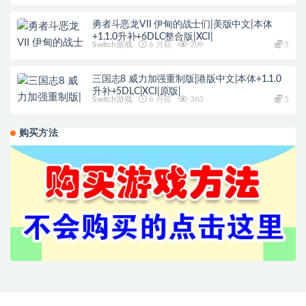
勇者斗恶龙VII 伊甸的战士们|美版中文|本体
+1.1.0升补+6DLC整合版|XCI|
Switch游戏
6 月前
709
5
三国志8 威力加强重制版|港版中文|本体+1.1.0
升补+5DLC|XCI|原版|
Switch游戏
6 月前
363
5
购买方法