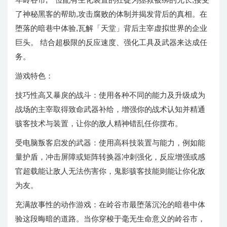
了神秘黑客的帮助,攻击腐败的体制并揭发背后的真相。在
堕落的暗巷中体验,瓦解「天堂」背后主宰虚拟世界的企业
巨头。 结合超极限的反应速度、强化工具及武器来达成任
务。
游戏特色：
技巧性高又暴戾的战斗：使用各种不同的能力及升级成为
战场的主宰取得致命武器补给，增强你的战术认知并精通
骇客技术与装置，让你的敌人精神错乱任你摆布。
受电脑叛客启发的武器：使用高科技装置与能力，例如能
量护盾，冲击屏障或矩阵转换器冲刺强化，反应增强或感
官超载能让敌人无法伤害你，鬼影骇客技能则能让你化敌
为友。
充满故事性的动作游戏：在岭谷市最堕落沉沦的暗巷中体
验这段晦暗的道路。当你穿梭于毫无生命意义的岭谷市，