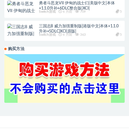
勇者斗恶龙VII 伊甸的战士们|美版中文|本体
+1.1.0升补+6DLC整合版|XCI|
Switch游戏
6 月前
709
5
三国志8 威力加强重制版|港版中文|本体+1.1.0
升补+5DLC|XCI|原版|
Switch游戏
6 月前
363
5
购买方法