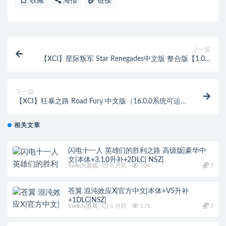
收藏
海报
链接
上一篇
【XCI】星际叛军 Star Renegades中文版 整合版【1.0.4
补丁】（16.0.0系统可运行）
下一篇
【XCI】狂暴之路 Road Fury 中文版（16.0.0系统可运
行）
相关文章
闪电十一人 英雄们的胜利之路 高级版|豪华中
文|本体+3.1.0升补+2DLC| NSZ|
Switch游戏
6 月前
524
5
苍翼 混沌效应X|官方中文|本体+V5升补
+1DLC|NSZ|
Switch游戏
6 月前
171
5