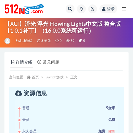
登录
全部
【XCI】流光 浮光 Flowing Lights中文版 整合版
【1.0.1补丁】（16.0.0系统可运行）
Switch游戏
3 年前
0
59
5
详情介绍
常见问题
当前位置：
首页
Switch游戏
正文
资源信息
普通
5金币
会员
免费
永久会员
免费
推荐