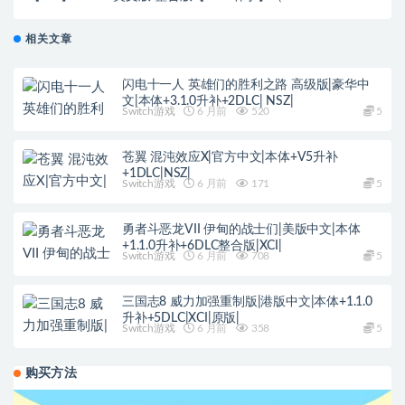
统可运行）
相关文章
闪电十一人 英雄们的胜利之路 高级版|豪华中
文|本体+3.1.0升补+2DLC| NSZ|
Switch游戏
6 月前
520
5
苍翼 混沌效应X|官方中文|本体+V5升补
+1DLC|NSZ|
Switch游戏
6 月前
171
5
勇者斗恶龙VII 伊甸的战士们|美版中文|本体
+1.1.0升补+6DLC整合版|XCI|
Switch游戏
6 月前
708
5
三国志8 威力加强重制版|港版中文|本体+1.1.0
升补+5DLC|XCI|原版|
Switch游戏
6 月前
358
5
购买方法