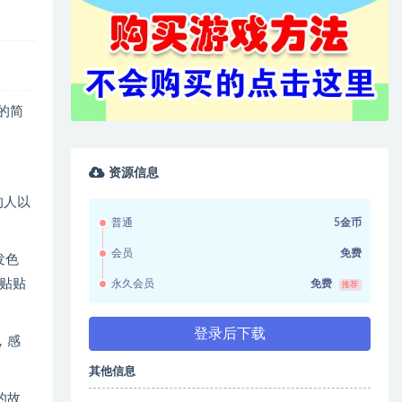
的简
资源信息
的人以
普通
5金币
会员
免费
发色
贴贴
永久会员
免费
推荐
登录后下载
，感
其他信息
的故