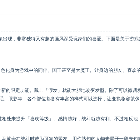
象出现，非常独特又有趣的画风深受玩家们的喜爱。下面是关于游戏
ii角色化身为游戏中的同伴、国王甚至是大魔王。让身边的朋友、喜欢
两种全新的限定功能。戴上「假发」就能大胆地改变发型。除了可以微调
毛、眼影等，各个部位都备有丰富的样式可以选择，让变换妆容就像
过相处来提升「喜欢等级」。感情越好，战斗就越有利。不过相反地
，马就会在战斗时成为可靠的盟友。用你熟知的人物来展开一段未知