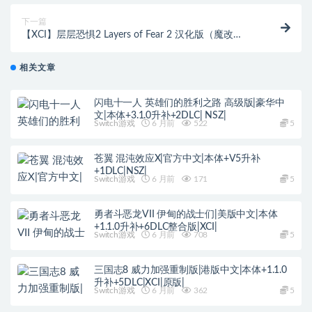
下一篇
【XCI】层层恐惧2 Layers of Fear 2 汉化版（魔改
11.0.0）
相关文章
闪电十一人 英雄们的胜利之路 高级版|豪华中
文|本体+3.1.0升补+2DLC| NSZ|
Switch游戏
6 月前
522
5
苍翼 混沌效应X|官方中文|本体+V5升补
+1DLC|NSZ|
Switch游戏
6 月前
171
5
勇者斗恶龙VII 伊甸的战士们|美版中文|本体
+1.1.0升补+6DLC整合版|XCI|
Switch游戏
6 月前
708
5
三国志8 威力加强重制版|港版中文|本体+1.1.0
升补+5DLC|XCI|原版|
Switch游戏
6 月前
362
5