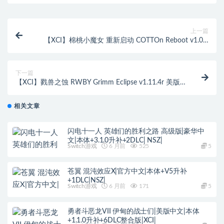
上一篇
【XCI】棉桃小魔女 重新启动 COTTOn Reboot v1.0.4
日版 中文 整合 魔改9.2
下一篇
【XCI】戮兽之蚀 RWBY Grimm Eclipse v1.11.4r 美版
中文 整合
相关文章
闪电十一人 英雄们的胜利之路 高级版|豪华中
文|本体+3.1.0升补+2DLC| NSZ|
Switch游戏
6 月前
525
5
苍翼 混沌效应X|官方中文|本体+V5升补
+1DLC|NSZ|
Switch游戏
6 月前
171
5
勇者斗恶龙VII 伊甸的战士们|美版中文|本体
+1.1.0升补+6DLC整合版|XCI|