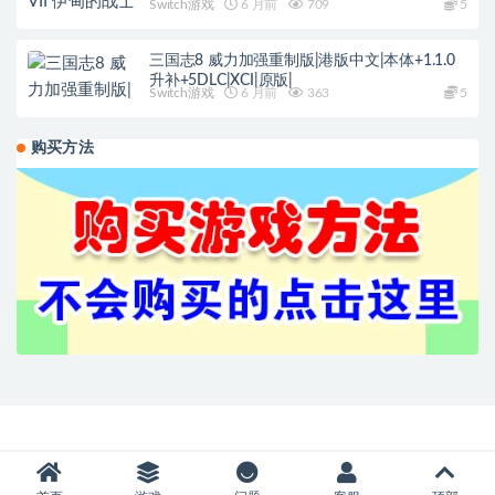
Switch游戏
6 月前
709
5
三国志8 威力加强重制版|港版中文|本体+1.1.0
升补+5DLC|XCI|原版|
Switch游戏
6 月前
363
5
购买方法