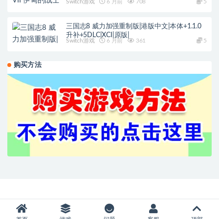
Switch游戏
6 月前
708
5
三国志8 威力加强重制版|港版中文|本体+1.1.0
升补+5DLC|XCI|原版|
Switch游戏
6 月前
361
5
购买方法