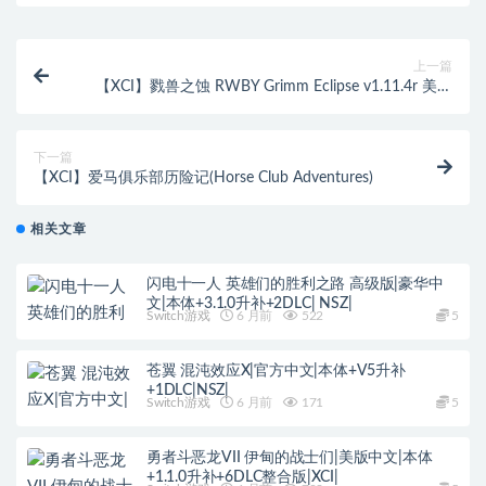
上一篇
【XCI】戮兽之蚀 RWBY Grimm Eclipse v1.11.4r 美版
中文 整合
下一篇
【XCI】爱马俱乐部历险记(Horse Club Adventures)
相关文章
闪电十一人 英雄们的胜利之路 高级版|豪华中
文|本体+3.1.0升补+2DLC| NSZ|
Switch游戏
6 月前
522
5
苍翼 混沌效应X|官方中文|本体+V5升补
+1DLC|NSZ|
Switch游戏
6 月前
171
5
勇者斗恶龙VII 伊甸的战士们|美版中文|本体
+1.1.0升补+6DLC整合版|XCI|