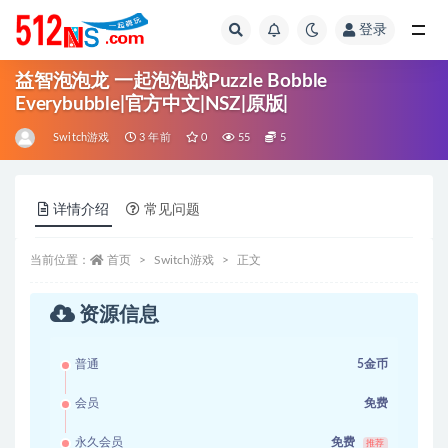
登录
全部
益智泡泡龙 一起泡泡战Puzzle Bobble
Everybubble|官方中文|NSZ|原版|
Switch游戏
3 年前
0
55
5
详情介绍
常见问题
当前位置：
首页
Switch游戏
正文
资源信息
普通
5金币
会员
免费
永久会员
免费
推荐