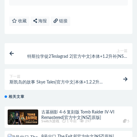
收藏
海报
链接
上一篇
特斯拉学徒2Teslagrad 2|官方中文|本体+1.2升补|NSZ|
原版|
下一篇
斯凯岛的故事 Skye Tales|官方中文|本体+1.2.2升
补|NSZ|原版|
相关文章
古墓丽影 4-6 复刻版 Tomb Raider IV-VI
Remastered|官方中文|NSZ|原版|
Switch游戏
1 年前
297
5
8号出口 The Exit 8|官方中文|NSZ|原版|