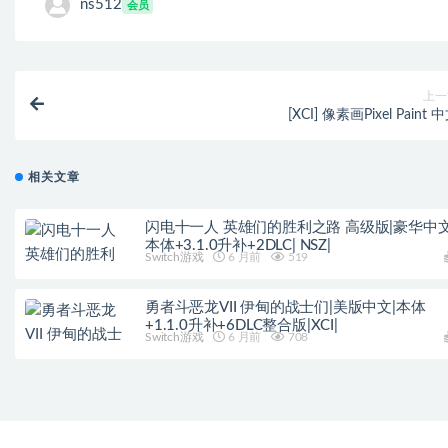
ns512
会员
上一
[XCI] 像素画Pixel Paint 
相关文章
闪电十一人 英雄们的胜利之路 高级版|豪华中文
本体+3.1.0升补+2DLC| NSZ|
Switch游戏
6 月前
519
勇者斗恶龙VII 伊甸的战士们|美版中文|本体
+1.1.0升补+6DLC整合版|XCI|
Switch游戏
6 月前
708