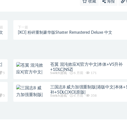
收藏
海报
篇
下一篇
中文
[XCI] 粉碎重制豪华版Shatter Remastered Deluxe 中文
|
苍翼 混沌效应X|官方中文|本体+V5升补
+1DLC|NSZ|
5
Switch游戏
6 月前
171
三国志8 威力加强重制版|港版中文|本体+1.
补+5DLC|XCI|原版|
5
Switch游戏
6 月前
358