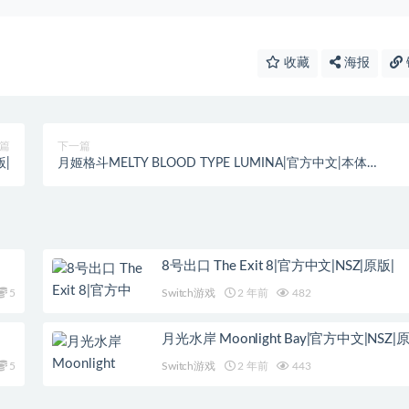
收藏
海报
篇
下一篇
版|
月姬格斗MELTY BLOOD TYPE LUMINA|官方中文|本体
+1.4.3+25DLC|全选安装|
8号出口 The Exit 8|官方中文|NSZ|原版|
5
Switch游戏
2 年前
482
月光水岸 Moonlight Bay|官方中文|NSZ|
5
Switch游戏
2 年前
443