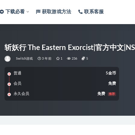
下载必看
获取游戏方法
联系客服
斩妖行 The Eastern Exorcist|官方中文|N
Switch游戏
3 年前
1
236
5
普通
5金币
会员
免费
永久会员
免费
推荐