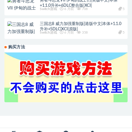
勇者斗恶龙VII 伊甸的战士们|美版中文|本体
+1.1.0升补+6DLC整合版|XCI|
Switch游戏
6 月前
708
5
三国志8 威力加强重制版|港版中文|本体+1.1.0
升补+5DLC|XCI|原版|
Switch游戏
6 月前
358
5
购买方法