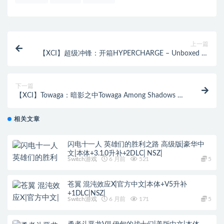
上一篇
【XCI】超级冲锋：开箱HYPERCHARGE – Unboxed 中
文整合
下一篇
【XCI】Towaga：暗影之中Towaga Among Shadows 中
文整合v1.0.1
相关文章
闪电十一人 英雄们的胜利之路 高级版|豪华中
文|本体+3.1.0升补+2DLC| NSZ|
Switch游戏
6 月前
521
5
苍翼 混沌效应X|官方中文|本体+V5升补
+1DLC|NSZ|
Switch游戏
6 月前
171
5