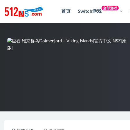
全部游戏
首页
Switch游戏
全部