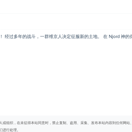
经过多年的战斗，一群维京人决定征服新的土地。 在 Njord 神的
人或组织，在未征得本站同意时，禁止复制、盗用、采集、发布本站内容到任何网站
们进行处理。