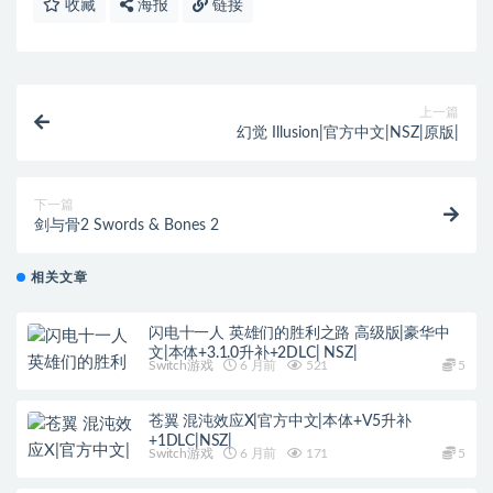
收藏
海报
链接
上一篇
幻觉 Illusion|官方中文|NSZ|原版|
下一篇
剑与骨2 Swords & Bones 2
相关文章
闪电十一人 英雄们的胜利之路 高级版|豪华中
文|本体+3.1.0升补+2DLC| NSZ|
Switch游戏
6 月前
521
5
苍翼 混沌效应X|官方中文|本体+V5升补
+1DLC|NSZ|
Switch游戏
6 月前
171
5