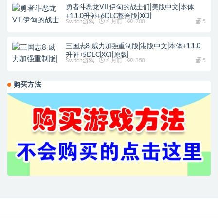
勇者斗恶龙VII 伊甸的战士们|美版中文|本体
+1.1.0升补+6DLC整合版|XCI|
Switch游戏
6 月前
708
5
三国志8 威力加强重制版|港版中文|本体+1.1.0
升补+5DLC|XCI|原版|
Switch游戏
6 月前
358
5
购买方法