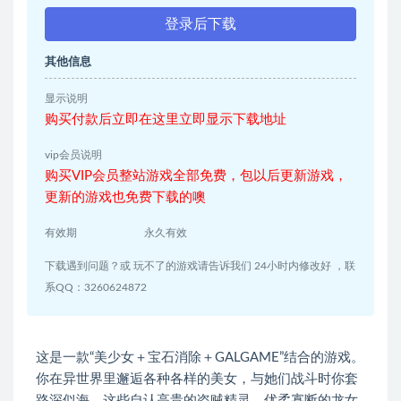
登录后下载
其他信息
显示说明
购买付款后立即在这里立即显示下载地址
vip会员说明
购买VIP会员整站游戏全部免费，包以后更新游戏，
更新的游戏也免费下载的噢
有效期
永久有效
下载遇到问题？或 玩不了的游戏请告诉我们 24小时内修改好 ，联
系QQ：3260624872
这是一款“美少女＋宝石消除＋GALGAME”结合的游戏。
你在异世界里邂逅各种各样的美女，与她们战斗时你套
路深似海。这些自认高贵的盗贼精灵，优柔寡断的龙女