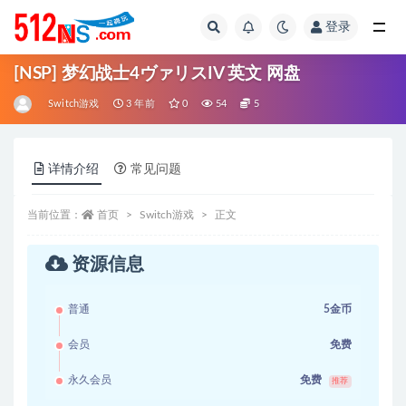
登录
全部
[NSP] 梦幻战士4ヴァリスIV 英文 网盘
Switch游戏
3 年前
0
54
5
详情介绍
常见问题
当前位置：
首页
Switch游戏
正文
资源信息
普通
5金币
会员
免费
永久会员
免费
推荐