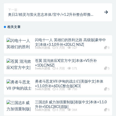
下一篇
奥日2/精灵与萤火意志本体/官中/+1.2升补整合即撸
版/[XCI]
相关文章
闪电十一人 英雄们的胜利之路 高级版|豪华中
文|本体+3.1.0升补+2DLC| NSZ|
Switch游戏
6 月前
527
5
苍翼 混沌效应X|官方中文|本体+V5升补
+1DLC|NSZ|
Switch游戏
6 月前
171
5
勇者斗恶龙VII 伊甸的战士们|美版中文|本体
+1.1.0升补+6DLC整合版|XCI|
Switch游戏
6 月前
710
5
三国志8 威力加强重制版|港版中文|本体+1.1.0
升补+5DLC|XCI|原版|
Switch游戏
6 月前
364
5