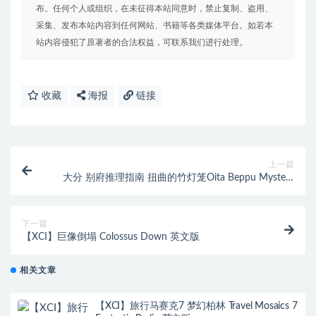
布。任何个人或组织，在未征得本站同意时，禁止复制、盗用、
采集、发布本站内容到任何网站、书籍等各类媒体平台。如若本
站内容侵犯了原著者的合法权益，可联系我们进行处理。
收藏
海报
链接
上一篇
大分 别府推理指南 扭曲的竹灯笼Oita Beppu Mystery
Guide Distorted bamboo lantern|原汁日文|本体+1.0.2
升补|NSZ|原版|
下一篇
【XCI】巨像倒塌 Colossus Down 英文版
相关文章
【XCI】旅行马赛克7 梦幻柏林 Travel Mosaics 7