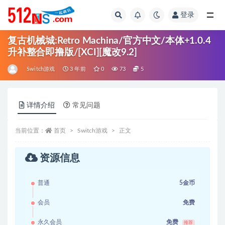
登录
全部
复古机械城:Retro Machina/官方中文/本体+1.0.4
升补整合即撸版/[XCI][魔改9.2]
Switch游戏
3 年前
0
73
5
详情介绍
常见问题
当前位置：
首页
Switch游戏
正文
资源信息
普通
5金币
会员
免费
永久会员
免费
推荐