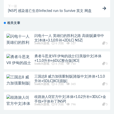
下一篇
[NSP] 感染逃亡生存Infected run to Survive 英文 网盘
相关文章
闪电十一人 英雄们的胜利之路 高级版|豪华中
文|本体+3.1.0升补+2DLC| NSZ|
Switch游戏
6 月前
527
5
勇者斗恶龙VII 伊甸的战士们|美版中文|本体
+1.1.0升补+6DLC整合版|XCI|
Switch游戏
6 月前
710
5
三国志8 威力加强重制版|港版中文|本体+1.1.0
升补+5DLC|XCI|原版|
Switch游戏
6 月前
365
5
歧路旅人0|官方中文|本体+1.0.2升补+3DLC+金
手指+字体补丁|NSP|
Switch游戏
8 月前
796
5