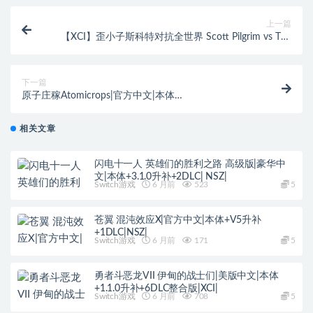
上一篇
【XCI】歪小子斯科特对抗全世界 Scott Pilgrim vs The
World The Game 英文版 【含DLC】
下一篇
原子庄稼Atomicrops|官方中文|本体
+1.6.0F2+1DLC|NSP|原版|
相关文章
闪电十一人 英雄们的胜利之路 高级版|豪华中
文|本体+3.1.0升补+2DLC| NSZ|
Switch游戏
6 月前
523
5
苍翼 混沌效应X|官方中文|本体+V5升补
+1DLC|NSZ|
Switch游戏
6 月前
171
5
勇者斗恶龙VII 伊甸的战士们|美版中文|本体
+1.1.0升补+6DLC整合版|XCI|
Switch游戏
6 月前
708
5