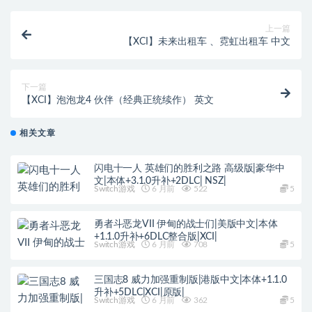
上一篇
【XCI】未来出租车 、霓虹出租车 中文
下一篇
【XCI】泡泡龙4 伙伴（经典正统续作） 英文
相关文章
闪电十一人 英雄们的胜利之路 高级版|豪华中
文|本体+3.1.0升补+2DLC| NSZ|
Switch游戏
6 月前
522
5
勇者斗恶龙VII 伊甸的战士们|美版中文|本体
+1.1.0升补+6DLC整合版|XCI|
Switch游戏
6 月前
708
5
三国志8 威力加强重制版|港版中文|本体+1.1.0
升补+5DLC|XCI|原版|
Switch游戏
6 月前
362
5