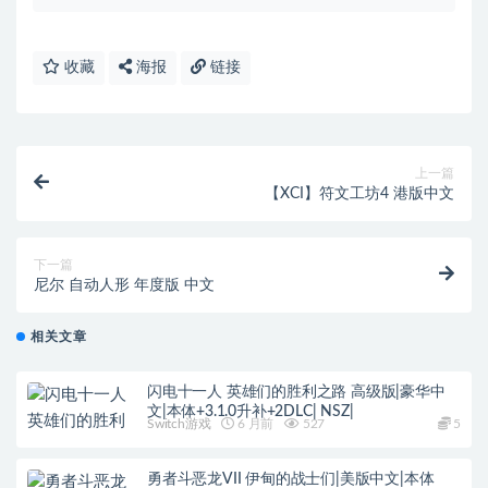
收藏
海报
链接
上一篇
【XCI】符文工坊4 港版中文
下一篇
尼尔 自动人形 年度版 中文
相关文章
闪电十一人 英雄们的胜利之路 高级版|豪华中
文|本体+3.1.0升补+2DLC| NSZ|
Switch游戏
6 月前
527
5
勇者斗恶龙VII 伊甸的战士们|美版中文|本体