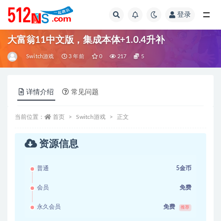
登录
全部
大富翁11中文版，集成本体+1.0.4升补
Switch游戏
3 年前
0
217
5
详情介绍
常见问题
当前位置：
首页
Switch游戏
正文
资源信息
普通
5金币
会员
免费
永久会员
免费
推荐