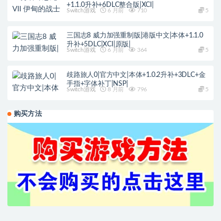
+1.1.0升补+6DLC整合版|XCI|
Switch游戏
6 月前
710
5
三国志8 威力加强重制版|港版中文|本体+1.1.0
升补+5DLC|XCI|原版|
Switch游戏
6 月前
364
5
歧路旅人0|官方中文|本体+1.0.2升补+3DLC+金
手指+字体补丁|NSP|
Switch游戏
8 月前
796
5
购买方法