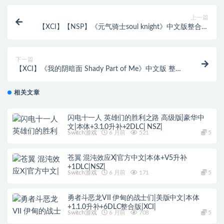
上一篇
【XCI】【NSP】《元气骑士soul knight》中文版整合版
【1.20补丁】
下一篇
【XCI】《我的阴暗面 Shady Part of Me》中文版 整合
版【0.3补丁魔改9.2】
相关文章
闪电十一人 英雄们的胜利之路 高级版|豪华中
文|本体+3.1.0升补+2DLC| NSZ|
Switch游戏
6 月前
521
5
苍翼 混沌效应X|官方中文|本体+V5升补
+1DLC|NSZ|
Switch游戏
6 月前
171
5
勇者斗恶龙VII 伊甸的战士们|美版中文|本体
+1.1.0升补+6DLC整合版|XCI|
Switch游戏
6 月前
708
5