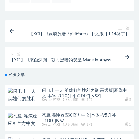
上一篇
【XCI】《灵魂旅者 Spiritfarer》中文版【1.14补丁】
下一篇
【XCI】《来自深渊：朝向黑暗的双星 Made in Abyss
Binary Star Falling into Darkness》中文版【含1.0.1补
丁+金手指】
相关文章
闪电十一人 英雄们的胜利之路 高级版|豪华中
文|本体+3.1.0升补+2DLC| NSZ|
Switch游戏
6 月前
527
5
苍翼 混沌效应X|官方中文|本体+V5升补
+1DLC|NSZ|
Switch游戏
6 月前
171
5