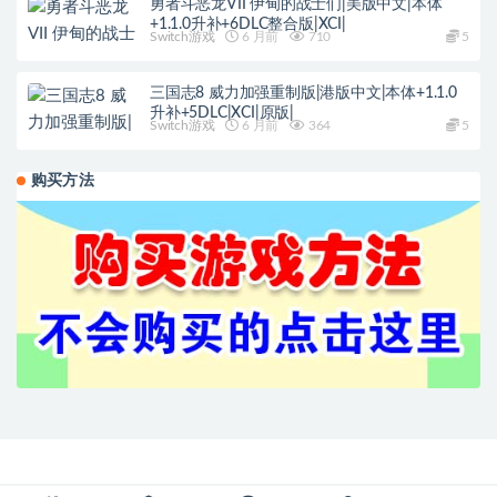
勇者斗恶龙VII 伊甸的战士们|美版中文|本体
+1.1.0升补+6DLC整合版|XCI|
Switch游戏
6 月前
710
5
三国志8 威力加强重制版|港版中文|本体+1.1.0
升补+5DLC|XCI|原版|
Switch游戏
6 月前
364
5
购买方法