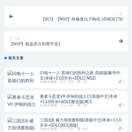
上一篇
【XCI】【NSP】终极复仇 FINAL VENDETTA
下一篇
【NSP】枪血意大利黑手党1
相关文章
闪电十一人 英雄们的胜利之路 高级版|豪华中
文|本体+3.1.0升补+2DLC| NSZ|
Switch游戏
6 月前
526
5
勇者斗恶龙VII 伊甸的战士们|美版中文|本体
+1.1.0升补+6DLC整合版|XCI|
Switch游戏
6 月前
709
5
三国志8 威力加强重制版|港版中文|本体+1.1.0
升补+5DLC|XCI|原版|
Switch游戏
6 月前
363
5