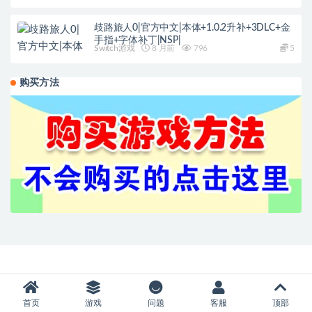
歧路旅人0|官方中文|本体+1.0.2升补+3DLC+金
手指+字体补丁|NSP|
Switch游戏
8 月前
796
5
购买方法
首页
游戏
问题
客服
顶部