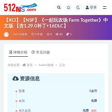
登录
全部
【XCI】【NSP】《一起玩农场 Farm Together》中
文版 【含1.29.0补丁+16DLC】
Switch游戏
3 年前
0
83
5
详情介绍
常见问题
当前位置：
首页
Switch游戏
正文
资源信息
普通
5金币
会员
免费
永久会员
免费
推荐