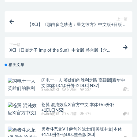
上一篇
【XCI】《那由多之轨迹：星之彼方》中文版+日版 整
合版【含1.0.1补丁】
下一篇
XCI《日焱之子 Imp of the Sun》中文版 整合版【含
1.0.2补丁】
相关文章
闪电十一人 英雄们的胜利之路 高级版|豪华中
文|本体+3.1.0升补+2DLC| NSZ|
Switch游戏
6 月前
527
5
苍翼 混沌效应X|官方中文|本体+V5升补
+1DLC|NSZ|
Switch游戏
6 月前
171
5
勇者斗恶龙VII 伊甸的战士们|美版中文|本体
+1.1.0升补+6DLC整合版|XCI|