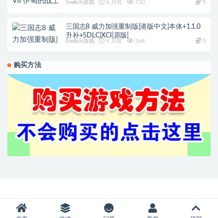
Switch游戏
6 月前
710
5
三国志8 威力加强重制版|港版中文|本体+1.1.0
升补+5DLC|XCI|原版|
Switch游戏
6 月前
364
5
购买方法