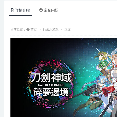
详情介绍
常见问题
当前位置：
首页
Switch游戏
正文