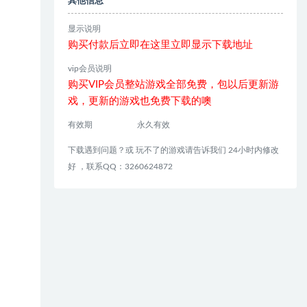
其他信息
显示说明
购买付款后立即在这里立即显示下载地址
vip会员说明
购买VIP会员整站游戏全部免费，包以后更新游
戏，更新的游戏也免费下载的噢
有效期
永久有效
下载遇到问题？或 玩不了的游戏请告诉我们 24小时内修改
好 ，联系QQ：3260624872