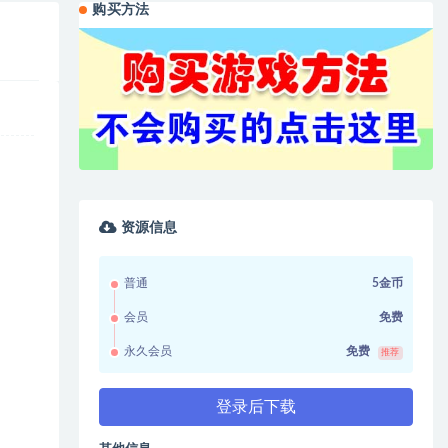
购买方法
资源信息
普通
5金币
会员
免费
永久会员
免费
推荐
登录后下载