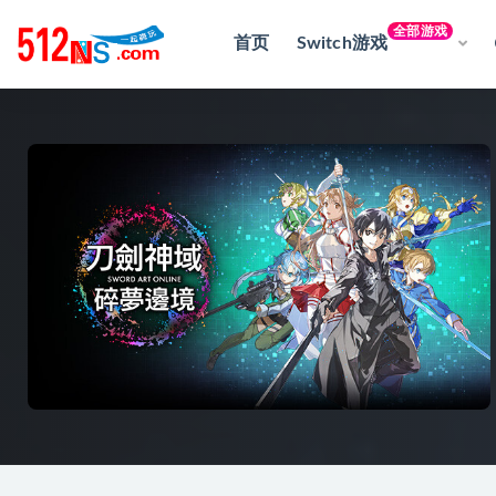
全部游戏
首页
Switch游戏
全部