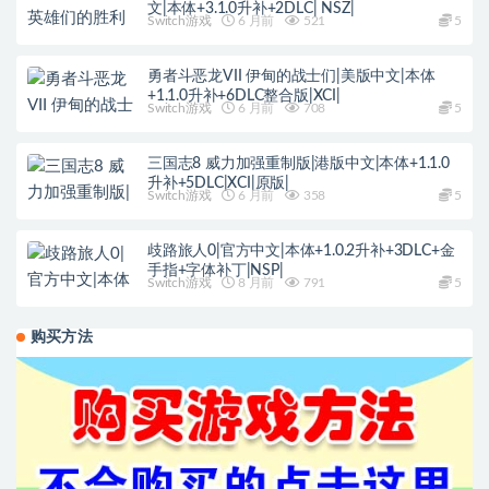
文|本体+3.1.0升补+2DLC| NSZ|
Switch游戏
6 月前
521
5
勇者斗恶龙VII 伊甸的战士们|美版中文|本体
+1.1.0升补+6DLC整合版|XCI|
Switch游戏
6 月前
708
5
三国志8 威力加强重制版|港版中文|本体+1.1.0
升补+5DLC|XCI|原版|
Switch游戏
6 月前
358
5
歧路旅人0|官方中文|本体+1.0.2升补+3DLC+金
手指+字体补丁|NSP|
Switch游戏
8 月前
791
5
购买方法