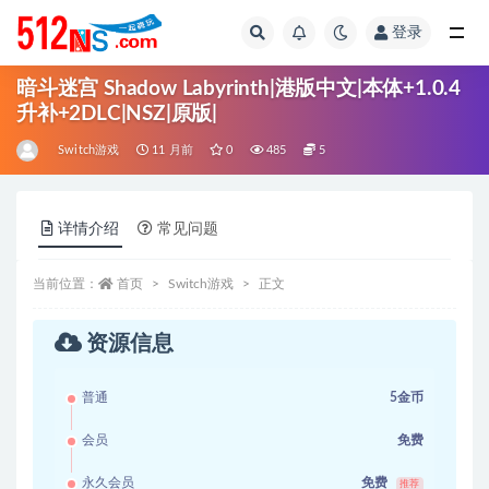
登录
全部
暗斗迷宫 Shadow Labyrinth|港版中文|本体+1.0.4
升补+2DLC|NSZ|原版|
Switch游戏
11 月前
0
485
5
详情介绍
常见问题
当前位置：
首页
Switch游戏
正文
资源信息
普通
5金币
会员
免费
永久会员
免费
推荐