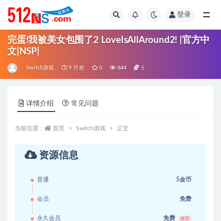
登录
全部
完蛋!我被美女包围了2 LoveIsAllAround2! |官方中
文|NSP|
Switch游戏
9 月前
0
844
5
详情介绍
常见问题
当前位置：
首页
Switch游戏
正文
资源信息
普通
5金币
会员
免费
永久会员
免费
推荐