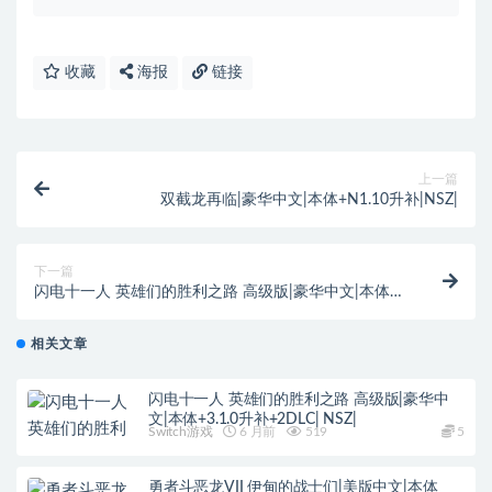
收藏
海报
链接
上一篇
双截龙再临|豪华中文|本体+N1.10升补|NSZ|
下一篇
闪电十一人 英雄们的胜利之路 高级版|豪华中文|本体
+1.2.0升补+2DLC|NSZ|
相关文章
闪电十一人 英雄们的胜利之路 高级版|豪华中
文|本体+3.1.0升补+2DLC| NSZ|
Switch游戏
6 月前
519
5
勇者斗恶龙VII 伊甸的战士们|美版中文|本体