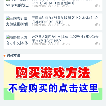
+1.1.0升补+6DLC整合版|XCI|
Switch游戏
6 月前
708
5
三国志8 威力加强重制版|港版中文|本体+1.1.0
升补+5DLC|XCI|原版|
Switch游戏
6 月前
357
5
歧路旅人0|官方中文|本体+1.0.2升补+3DLC+金
手指+字体补丁|NSP|
Switch游戏
8 月前
791
5
购买方法