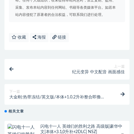
布。任何个人或组织，在未征得本站同意时，禁止复制、盗用、
采集、发布本站内容到任何网站、书籍等各类媒体平台。如若本
站内容侵犯了原著者的合法权益，可联系我们进行处理。
收藏
海报
链接
上一篇
纪元变异 中文配音 画面感佳
下一篇
大金刚:热带冻结/英文版/本体+1.0.2升补整合即撸
版/[XCI]
相关文章
闪电十一人 英雄们的胜利之路 高级版|豪华中
文|本体+3.1.0升补+2DLC| NSZ|