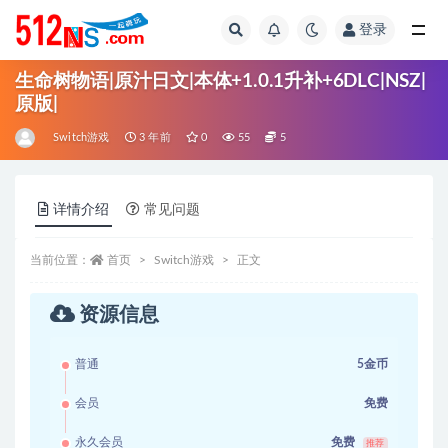
登录
全部
生命树物语|原汁日文|本体+1.0.1升补+6DLC|NSZ|
原版|
Switch游戏
3 年前
0
55
5
详情介绍
常见问题
当前位置：
首页
Switch游戏
正文
资源信息
普通
5金币
会员
免费
永久会员
免费
推荐