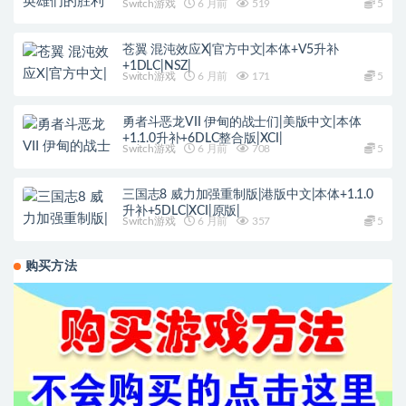
Switch游戏
6 月前
519
5
苍翼 混沌效应X|官方中文|本体+V5升补
+1DLC|NSZ|
Switch游戏
6 月前
171
5
勇者斗恶龙VII 伊甸的战士们|美版中文|本体
+1.1.0升补+6DLC整合版|XCI|
Switch游戏
6 月前
708
5
三国志8 威力加强重制版|港版中文|本体+1.1.0
升补+5DLC|XCI|原版|
Switch游戏
6 月前
357
5
购买方法