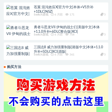
苍翼 混沌效应X|官方中文|本体+V5升补
+1DLC|NSZ|
Switch游戏
6 月前
171
5
勇者斗恶龙VII 伊甸的战士们|美版中文|本体
+1.1.0升补+6DLC整合版|XCI|
Switch游戏
6 月前
708
5
三国志8 威力加强重制版|港版中文|本体+1.1.0
升补+5DLC|XCI|原版|
Switch游戏
6 月前
361
5
购买方法