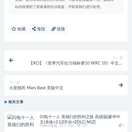
站内容侵犯了原著者的合法权益，可联系我们进行处理。
收藏
海报
链接
上一篇
【XCI】《世界汽车拉力锦标赛10 WRC 10》中文版
【含3DLC】
下一篇
火星殖民 Mars Base 美版中文
相关文章
闪电十一人 英雄们的胜利之路 高级版|豪华中
文|本体+3.1.0升补+2DLC| NSZ|
Switch游戏
6 月前
521
5