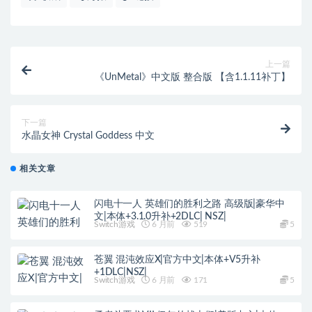
上一篇
《UnMetal》中文版 整合版 【含1.1.11补丁】
下一篇
水晶女神 Crystal Goddess 中文
相关文章
闪电十一人 英雄们的胜利之路 高级版|豪华中
文|本体+3.1.0升补+2DLC| NSZ|
Switch游戏
6 月前
519
5
苍翼 混沌效应X|官方中文|本体+V5升补
+1DLC|NSZ|
Switch游戏
6 月前
171
5