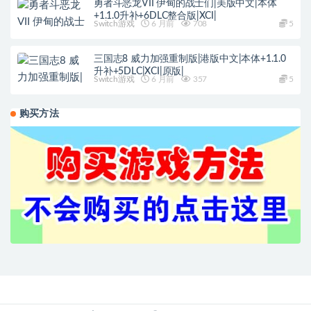
勇者斗恶龙VII 伊甸的战士们|美版中文|本体
+1.1.0升补+6DLC整合版|XCI|
Switch游戏
6 月前
708
5
三国志8 威力加强重制版|港版中文|本体+1.1.0
升补+5DLC|XCI|原版|
Switch游戏
6 月前
357
5
购买方法