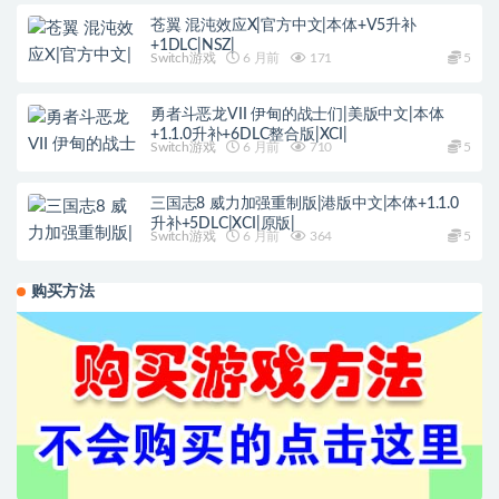
苍翼 混沌效应X|官方中文|本体+V5升补
+1DLC|NSZ|
Switch游戏
6 月前
171
5
勇者斗恶龙VII 伊甸的战士们|美版中文|本体
+1.1.0升补+6DLC整合版|XCI|
Switch游戏
6 月前
710
5
三国志8 威力加强重制版|港版中文|本体+1.1.0
升补+5DLC|XCI|原版|
Switch游戏
6 月前
364
5
购买方法