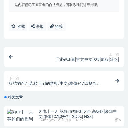
站内容侵犯了原著者的合法权益，可联系我们进行处理。
收藏
海报
链接
上一篇
千兆破坏者|官方中文|XCI|原版|冷饭|
下一篇
终结的百合花:骑士们的救赎/中文/本体+1.1.5整合
版/[NSP-XCI][原版+魔改10.2.0]
相关文章
闪电十一人 英雄们的胜利之路 高级版|豪华中
文|本体+3.1.0升补+2DLC| NSZ|
Switch游戏
6 月前
527
5