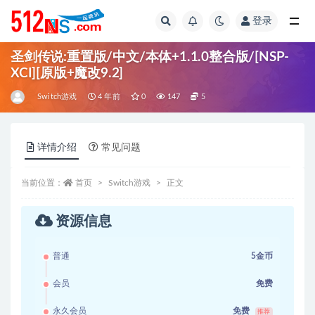
登录
全部
圣剑传说:重置版/中文/本体+1.1.0整合版/[NSP-
XCI][原版+魔改9.2]
Switch游戏
4 年前
0
147
5
详情介绍
常见问题
当前位置：
首页
Switch游戏
正文
资源信息
普通
5金币
会员
免费
永久会员
免费
推荐