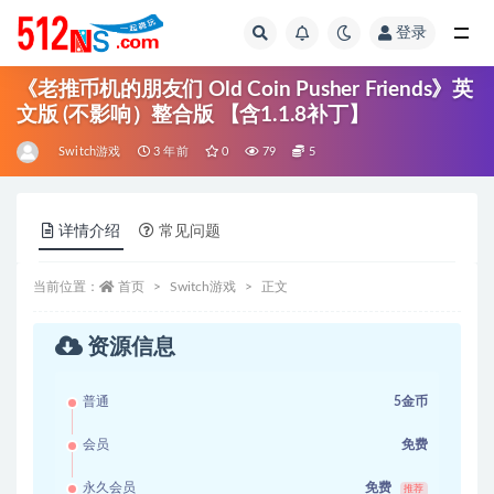
登录
全部
《老推币机的朋友们 Old Coin Pusher Friends》英
文版 (不影响）整合版 【含1.1.8补丁】
Switch游戏
3 年前
0
79
5
详情介绍
常见问题
当前位置：
首页
Switch游戏
正文
资源信息
普通
5金币
会员
免费
永久会员
免费
推荐