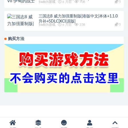
Switch游戏
6 月前
708
5
三国志8 威力加强重制版|港版中文|本体+1.1.0
升补+5DLC|XCI|原版|
Switch游戏
6 月前
358
5
购买方法