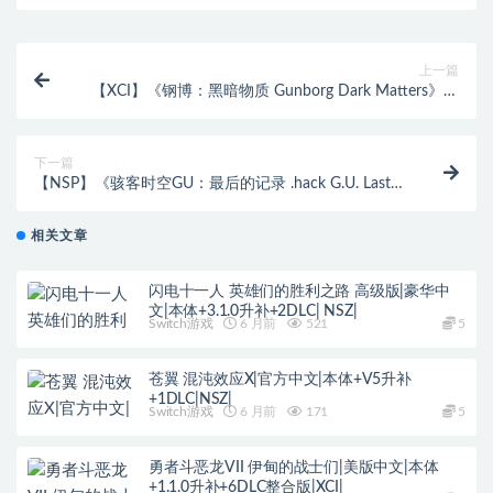
上一篇
【XCI】《钢博：黑暗物质 Gunborg Dark Matters》英
文（版横版闯关） 整合版 【含1.0.3补丁】
下一篇
【NSP】《骇客时空GU：最后的记录 .hack G.U. Last
Recode》中文版 经典回顾
相关文章
闪电十一人 英雄们的胜利之路 高级版|豪华中
文|本体+3.1.0升补+2DLC| NSZ|
Switch游戏
6 月前
521
5
苍翼 混沌效应X|官方中文|本体+V5升补
+1DLC|NSZ|
Switch游戏
6 月前
171
5
勇者斗恶龙VII 伊甸的战士们|美版中文|本体
+1.1.0升补+6DLC整合版|XCI|