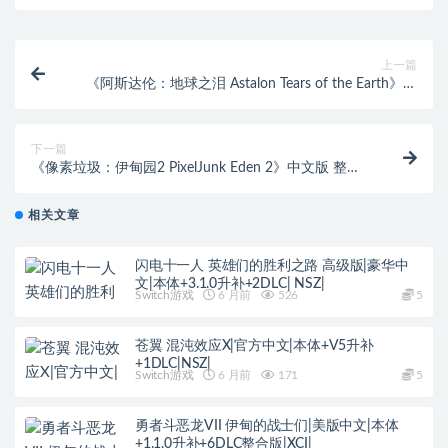
上一篇
《阿斯达伦：地球之泪 Astalon Tears of the Earth》中
文版 整合版 【1.1.0补丁】
下一篇
《像素垃圾：伊甸园2 PixelJunk Eden 2》中文版 整合
版 【1.0.3补丁】
相关文章
闪电十一人 英雄们的胜利之路 高级版|豪华中
文|本体+3.1.0升补+2DLC| NSZ|
Switch游戏
6 月前
526
5
苍翼 混沌效应X|官方中文|本体+V5升补
+1DLC|NSZ|
Switch游戏
6 月前
171
5
勇者斗恶龙VII 伊甸的战士们|美版中文|本体
+1.1.0升补+6DLC整合版|XCI|