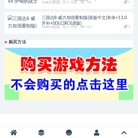
Switch游戏
6 月前
709
5
三国志8 威力加强重制版|港版中文|本体+1.1.0
升补+5DLC|XCI|原版|
Switch游戏
6 月前
363
5
购买方法