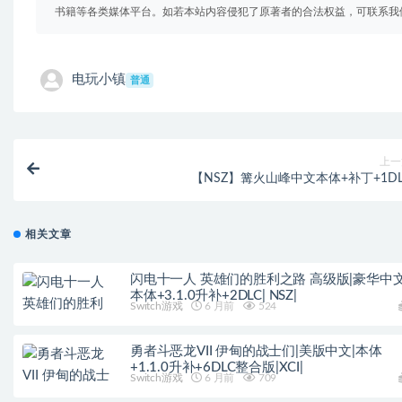
书籍等各类媒体平台。如若本站内容侵犯了原著者的合法权益，可联系我
电玩小镇
普通
上一
【NSZ】篝火山峰中文本体+补丁+1DL
相关文章
闪电十一人 英雄们的胜利之路 高级版|豪华中文
本体+3.1.0升补+2DLC| NSZ|
Switch游戏
6 月前
524
勇者斗恶龙VII 伊甸的战士们|美版中文|本体
+1.1.0升补+6DLC整合版|XCI|
Switch游戏
6 月前
709