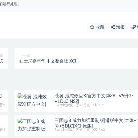
们进行处理。
收藏
海报
篇
下一篇
C
迪士尼嘉年华 中文整合版 XCI
|
苍翼 混沌效应X|官方中文|本体+V5升补
+1DLC|NSZ|
5
Switch游戏
6 月前
171
三国志8 威力加强重制版|港版中文|本体+1.
补+5DLC|XCI|原版|
5
Switch游戏
6 月前
363