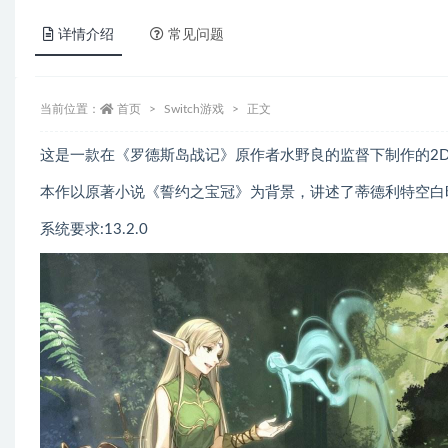
详情介绍
常见问题
当前位置：
首页
Switch游戏
正文
这是一款在《罗德斯岛战记》原作者水野良的监督下制作的2
本作以原著小说《誓约之宝冠》为背景，讲述了蒂德利特空白
系统要求:13.2.0