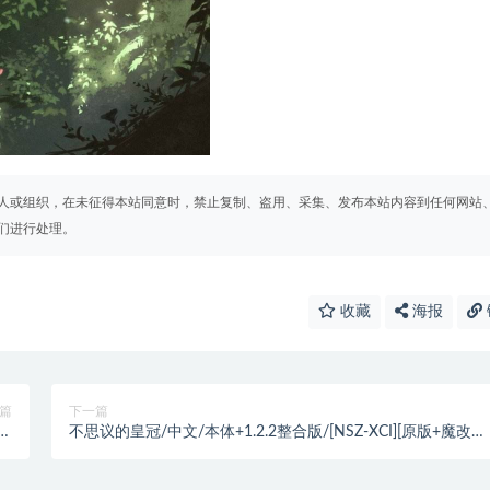
人或组织，在未征得本站同意时，禁止复制、盗用、采集、发布本站内容到任何网站
们进行处理。
收藏
海报
篇
下一篇
魔改
不思议的皇冠/中文/本体+1.2.2整合版/[NSZ-XCI][原版+魔改
合|
9.2.0]