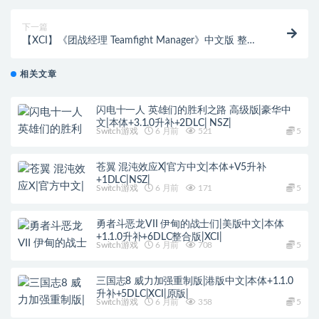
下一篇
【XCI】《团战经理 Teamfight Manager》中文版 整合
版 【含1.4.7补丁】
相关文章
闪电十一人 英雄们的胜利之路 高级版|豪华中
文|本体+3.1.0升补+2DLC| NSZ|
Switch游戏
6 月前
521
5
苍翼 混沌效应X|官方中文|本体+V5升补
+1DLC|NSZ|
Switch游戏
6 月前
171
5
勇者斗恶龙VII 伊甸的战士们|美版中文|本体
+1.1.0升补+6DLC整合版|XCI|
Switch游戏
6 月前
708
5
三国志8 威力加强重制版|港版中文|本体+1.1.0
升补+5DLC|XCI|原版|
Switch游戏
6 月前
358
5