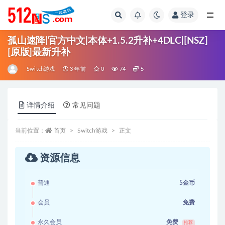
登录
全部
孤山速降|官方中文|本体+1.5.2升补+4DLC|[NSZ]
[原版]最新升补
Switch游戏
3 年前
0
74
5
详情介绍
常见问题
当前位置：
首页
Switch游戏
正文
资源信息
普通
5金币
会员
免费
永久会员
免费
推荐