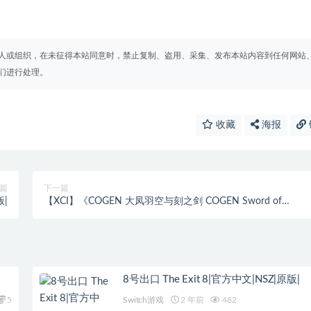
人或组织，在未征得本站同意时，禁止复制、盗用、采集、发布本站内容到任何网站
们进行处理。
收藏
海报
篇
下一篇
版|
【XCI】《COGEN 大凤羽空与刻之剑 COGEN Sword of
Rewind》 中文版 整合版 【含1.0.4补丁+3DLC】
8号出口 The Exit 8|官方中文|NSZ|原版|
5
Switch游戏
2 年前
482