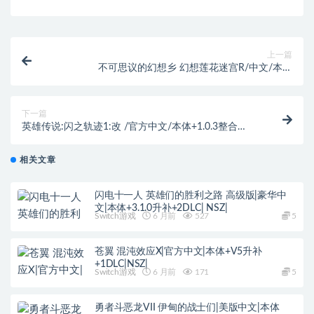
上一篇
不可思议的幻想乡 幻想莲花迷宫R/中文/本体
+1.0.1+2DLC[NSP-XCI][原版+魔改11.0.0]
下一篇
英雄传说:闪之轨迹1:改 /官方中文/本体+1.0.3整合
版/[NSZ-XCI][原版+魔改10.2.0]
相关文章
闪电十一人 英雄们的胜利之路 高级版|豪华中
文|本体+3.1.0升补+2DLC| NSZ|
Switch游戏
6 月前
527
5
苍翼 混沌效应X|官方中文|本体+V5升补
+1DLC|NSZ|
Switch游戏
6 月前
171
5
勇者斗恶龙VII 伊甸的战士们|美版中文|本体