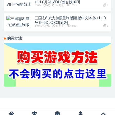
+1.1.0升补+6DLC整合版|XCI|
Switch游戏
6 月前
710
5
三国志8 威力加强重制版|港版中文|本体+1.1.0
升补+5DLC|XCI|原版|
Switch游戏
6 月前
365
5
购买方法