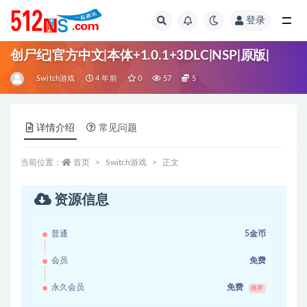
登录
全部
创尸纪|官方中文|本体+1.0.1+3DLC|NSP|原版|
Switch游戏
4 年前
0
57
5
详情介绍
常见问题
当前位置：
首页
Switch游戏
正文
资源信息
普通
5金币
会员
免费
永久会员
免费
推荐