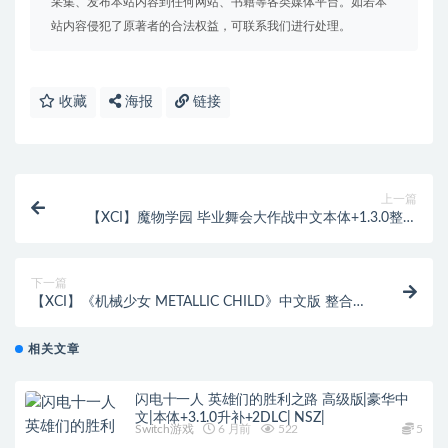
采集、发布本站内容到任何网站、书籍等各类媒体平台。如若本
站内容侵犯了原著者的合法权益，可联系我们进行处理。
收藏
海报
链接
上一篇
【XCI】魔物学园 毕业舞会大作战中文本体+1.3.0整合
版[原版+魔改10.2.0]
下一篇
【XCI】《机械少女 METALLIC CHILD》中文版 整合版
【含1.2.2.4补丁】
相关文章
闪电十一人 英雄们的胜利之路 高级版|豪华中
文|本体+3.1.0升补+2DLC| NSZ|
Switch游戏
6 月前
522
5