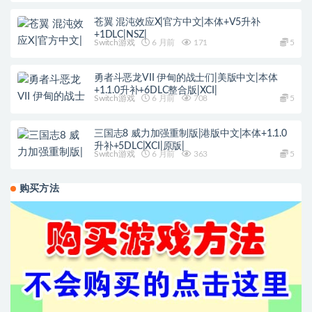
苍翼 混沌效应X|官方中文|本体+V5升补
+1DLC|NSZ|
Switch游戏
6 月前
171
5
勇者斗恶龙VII 伊甸的战士们|美版中文|本体
+1.1.0升补+6DLC整合版|XCI|
Switch游戏
6 月前
708
5
三国志8 威力加强重制版|港版中文|本体+1.1.0
升补+5DLC|XCI|原版|
Switch游戏
6 月前
363
5
购买方法