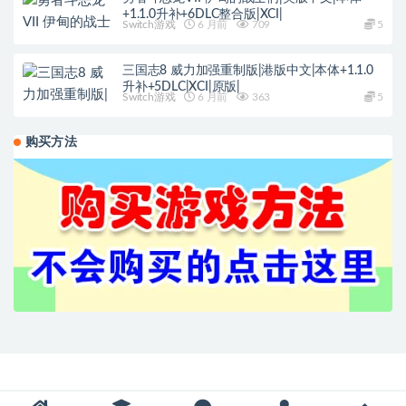
+1.1.0升补+6DLC整合版|XCI|
Switch游戏
6 月前
709
5
三国志8 威力加强重制版|港版中文|本体+1.1.0
升补+5DLC|XCI|原版|
Switch游戏
6 月前
363
5
购买方法