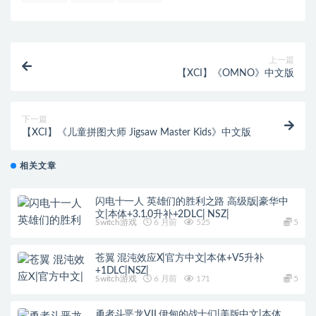
上一篇
【XCI】《OMNO》中文版
下一篇
【XCI】《儿童拼图大师 Jigsaw Master Kids》中文版
相关文章
闪电十一人 英雄们的胜利之路 高级版|豪华中
文|本体+3.1.0升补+2DLC| NSZ|
Switch游戏
6 月前
525
5
苍翼 混沌效应X|官方中文|本体+V5升补
+1DLC|NSZ|
Switch游戏
6 月前
171
5
勇者斗恶龙VII 伊甸的战士们|美版中文|本体