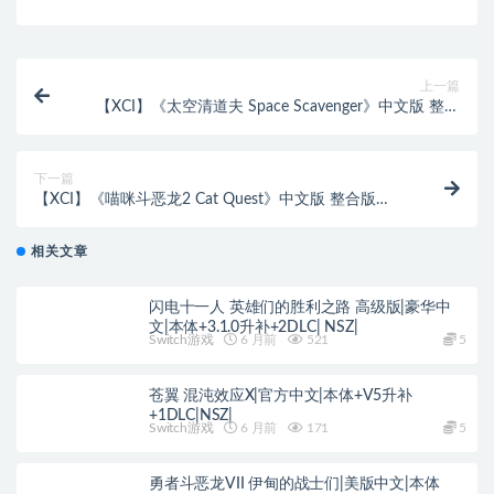
上一篇
【XCI】《太空清道夫 Space Scavenger》中文版 整合
版 【含1.1补丁】
下一篇
【XCI】《喵咪斗恶龙2 Cat Quest》中文版 整合版
【含1.08补丁】
相关文章
闪电十一人 英雄们的胜利之路 高级版|豪华中
文|本体+3.1.0升补+2DLC| NSZ|
Switch游戏
6 月前
521
5
苍翼 混沌效应X|官方中文|本体+V5升补
+1DLC|NSZ|
Switch游戏
6 月前
171
5
勇者斗恶龙VII 伊甸的战士们|美版中文|本体