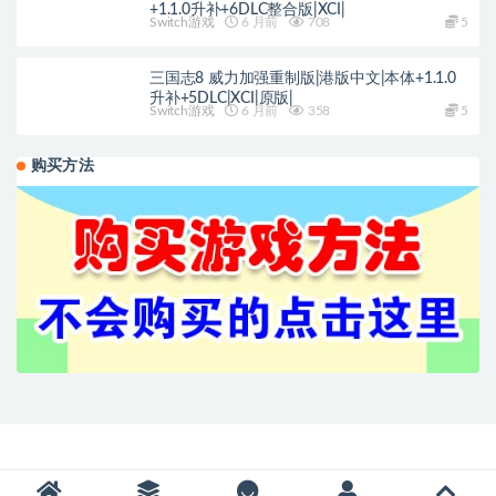
+1.1.0升补+6DLC整合版|XCI|
Switch游戏
6 月前
708
5
三国志8 威力加强重制版|港版中文|本体+1.1.0
升补+5DLC|XCI|原版|
Switch游戏
6 月前
358
5
购买方法