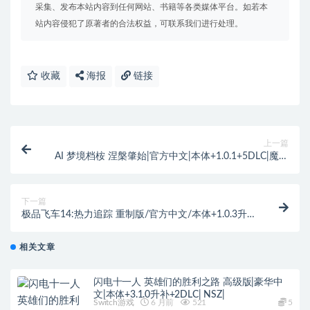
采集、发布本站内容到任何网站、书籍等各类媒体平台。如若本
站内容侵犯了原著者的合法权益，可联系我们进行处理。
收藏
海报
链接
上一篇
AI 梦境档桉 涅槃肇始|官方中文|本体+1.0.1+5DLC|魔改
12|
下一篇
极品飞车14:热力追踪 重制版/官方中文/本体+1.0.3升补
[NSP]
相关文章
闪电十一人 英雄们的胜利之路 高级版|豪华中
文|本体+3.1.0升补+2DLC| NSZ|
Switch游戏
6 月前
521
5