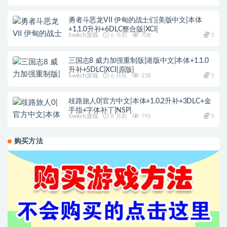
勇者斗恶龙VII 伊甸的战士们|美版中文|本体
+1.1.0升补+6DLC整合版|XCI|
Switch游戏
6 月前
708
5
三国志8 威力加强重制版|港版中文|本体+1.1.0
升补+5DLC|XCI|原版|
Switch游戏
6 月前
358
5
歧路旅人0|官方中文|本体+1.0.2升补+3DLC+金
手指+字体补丁|NSP|
Switch游戏
8 月前
791
5
购买方法