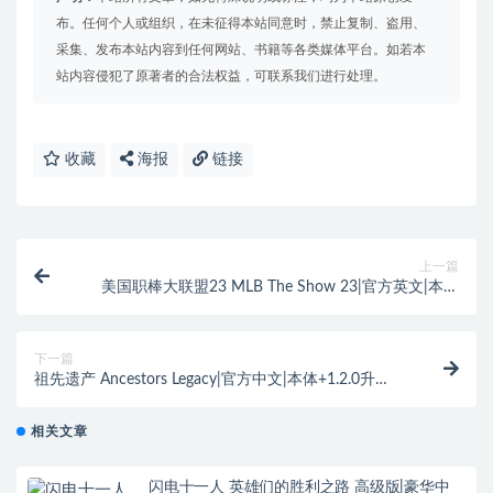
布。任何个人或组织，在未征得本站同意时，禁止复制、盗用、
采集、发布本站内容到任何网站、书籍等各类媒体平台。如若本
站内容侵犯了原著者的合法权益，可联系我们进行处理。
收藏
海报
链接
上一篇
美国职棒大联盟23 MLB The Show 23|官方英文|本体
+1.0.19升补+1DLC|NSZ|原版|
下一篇
祖先遗产 Ancestors Legacy|官方中文|本体+1.2.0升
补|NSZ|原版|
相关文章
闪电十一人 英雄们的胜利之路 高级版|豪华中