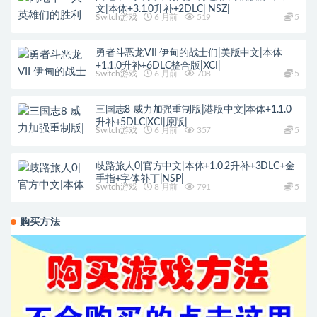
文|本体+3.1.0升补+2DLC| NSZ|
Switch游戏
6 月前
519
5
勇者斗恶龙VII 伊甸的战士们|美版中文|本体
+1.1.0升补+6DLC整合版|XCI|
Switch游戏
6 月前
708
5
三国志8 威力加强重制版|港版中文|本体+1.1.0
升补+5DLC|XCI|原版|
Switch游戏
6 月前
357
5
歧路旅人0|官方中文|本体+1.0.2升补+3DLC+金
手指+字体补丁|NSP|
Switch游戏
8 月前
791
5
购买方法