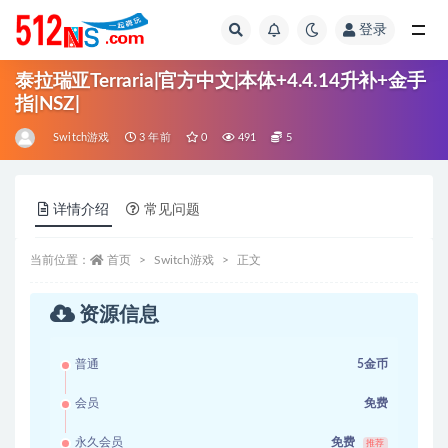
登录
全部
泰拉瑞亚Terraria|官方中文|本体+4.4.14升补+金手
指|NSZ|
Switch游戏
3 年前
0
491
5
详情介绍
常见问题
当前位置：
首页
Switch游戏
正文
资源信息
普通
5金币
会员
免费
永久会员
免费
推荐