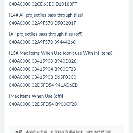
040A0000 02CD63B0 D10183FF
[14# All projectiles pass through tiles]
040A0000 02A9F570 D503201F
[All projectiles pass through tiles (off)]
040A0000 02A9F570 39444268
[15# Max Items When Use (don’t use With Inf Items)]
040A0000 03415900 B940D328
040A0000 03415904 B900CF28
040A0000 03415908 D65F03C0
040A0000 02D5FD54 941AD6EB
[Max Items When Use (off)]
040A0000 02D5FD54 B900CF28
声明：
本站所有文章，如无特殊说明或标注，均为本站原创发