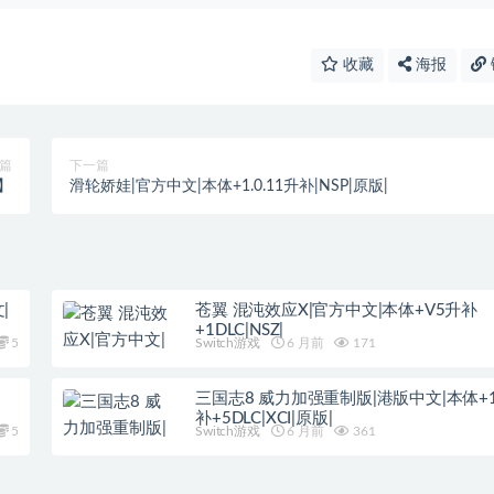
收藏
海报
篇
下一篇
】
滑轮娇娃|官方中文|本体+1.0.11升补|NSP|原版|
|
苍翼 混沌效应X|官方中文|本体+V5升补
+1DLC|NSZ|
5
Switch游戏
6 月前
171
三国志8 威力加强重制版|港版中文|本体+1.
补+5DLC|XCI|原版|
5
Switch游戏
6 月前
361