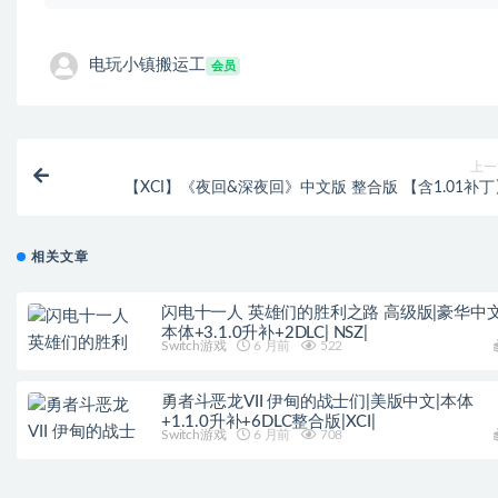
电玩小镇搬运工
会员
上一
【XCI】《夜回&深夜回》中文版 整合版 【含1.01补丁
相关文章
闪电十一人 英雄们的胜利之路 高级版|豪华中文
本体+3.1.0升补+2DLC| NSZ|
Switch游戏
6 月前
522
勇者斗恶龙VII 伊甸的战士们|美版中文|本体
+1.1.0升补+6DLC整合版|XCI|
Switch游戏
6 月前
708