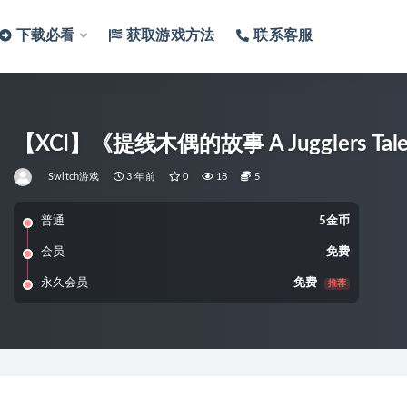
下载必看
获取游戏方法
联系客服
【XCI】《提线木偶的故事 A Jugglers T
Switch游戏
3 年前
0
18
5
普通
5金币
会员
免费
永久会员
免费
推荐